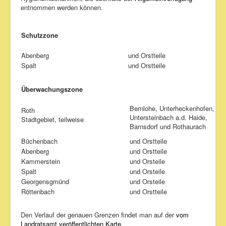
Kontakt
entnommen werden können.
Links
Schutzzone
Impressum
Abenberg
und Orstteile
Spalt
und Orstteile
Überwachungszone
Bernlohe, Unterheckenhofen,
Roth
Untersteinbach a.d. Haide,
Stadtgebiet, teilweise
Barnsdorf und Rothaurach
Büchenbach
und Orstteile
Abenberg
und Orstteile
Kammerstein
und Orsteile
Spalt
und Orsteile
Georgensgmünd
und Orsteile
Röttenbach
und Orstteile
Den Verlauf der genauen Grenzen findet man auf der
vom
Landratsamt veröffentlichten Karte
.