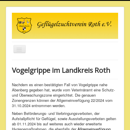
Toggle
Navigation
Aktuelles
Vogelgrippe im Landkreis Roth
Wir über uns
Unsere Tiere
Nachdem es einen bestätigten Fall von Vogelgrippe nahe
Abenberg gegeben hat, wurde vom Veterinäramt eine Schutz-
Termine
und Überwachungszone eingerichtet. Die genauen
Zonengrenzen können der Allgemeinverfügung 22/2024 vom
Veranstaltungen
31.10.2024 entnommen werden.
Pinwand
Neben Beförderungs- und Verbringungsverboten, der
Aufstallpflicht für Geflügel, sowie Ausstellungsverboten gelten
Galerie
ab 01.11.2024 bis auf weiteres auch wieder erweiterte
Hygienemaßnahmen, die ebenfalls der
Allgemeinverfügung